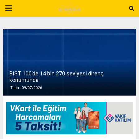
P
R
I
M
BIST 100’de 14 bin 270 seviyesi direnç
A
konumunda
Tarih : 09/07/2026
R
Y
M