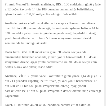
E
Piramit Menkul’ün teknik analizinde, BIST 100 endeksinin günü yüzde
2,12 değer kaybıyla 14 bin 189 puandan tamamladığı belirtilirken,
N
işlem hacminin 200,83 milyar lira olduğu ifade edildi.
Analizde, yukarı yönlü hareketlerde ilk etapta yükselen trend direnci
U
olan 14 bin 270 puanın izleneceği, bu seviyenin aşılması halinde 14 bin
620 puandaki yatay direncin gündeme gelebileceği kaydedildi. Aşağı
yönlü hareketlerde ise 13 bin 650 puan seviyesinin önemli destek
konumunda bulunduğu aktarıldı.
Dolar bazlı BIST 100 endeksinin günü 303 dolar seviyesinde
tamamladığı belirtilen analizde, yukarı yönlü hareketlerde 315 dolar
seviyesinin direnç, aşağı yönlü hareketlerde ise 300 dolar seviyesinin
destek olarak öne çıktığı ifade edildi.
Analizde, VİOP 30 yakın vadeli kontratının günü yüzde 1,64 düşüşle 17
bin 213 puandan kapattığı belirtilirken, yukarı yönlü hareketlerde 17
bin 620 ve 17 bin 685 puan seviyelerinin direnç, aşağı yönlü
hareketlerde ise 17 bin 80 puan seviyesinin destek olarak takip edileceği
kaydedildi.
Dolar/TL kurunun 46,80-46,87 bandında hareket ettiği aktarılan