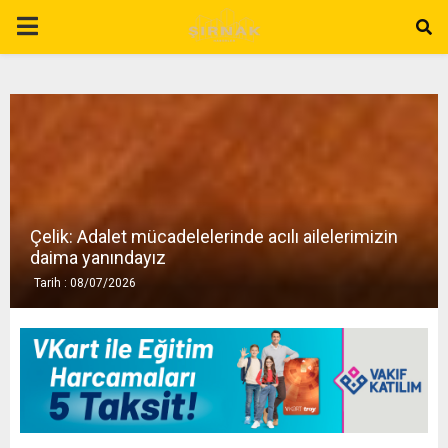
P
R
I
M
Çelik: Adalet mücadelelerinde acılı ailelerimizin
A
daima yanındayız
Tarih : 08/07/2026
R
Y
M