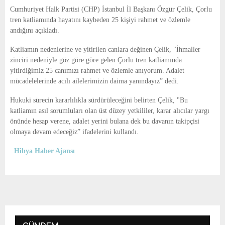
E
Cumhuriyet Halk Partisi (CHP) İstanbul İl Başkanı Özgür Çelik, Çorlu
tren katliamında hayatını kaybeden 25 kişiyi rahmet ve özlemle
N
andığını açıkladı.
Katliamın nedenlerine ve yitirilen canlara değinen Çelik, "İhmaller
U
zinciri nedeniyle göz göre göre gelen Çorlu tren katliamında
yitirdiğimiz 25 canımızı rahmet ve özlemle anıyorum. Adalet
mücadelelerinde acılı ailelerimizin daima yanındayız” dedi.
Hukuki sürecin kararlılıkla sürdürüleceğini belirten Çelik, "Bu
katliamın asıl sorumluları olan üst düzey yetkililer, karar alıcılar yargı
önünde hesap verene, adalet yerini bulana dek bu davanın takipçisi
olmaya devam edeceğiz” ifadelerini kullandı.
Hibya Haber Ajansı