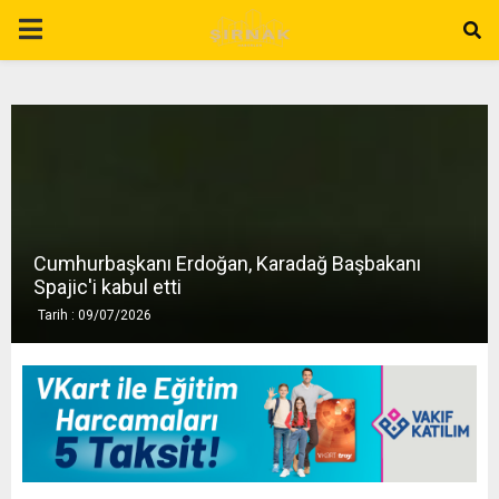
P
R
I
M
Cumhurbaşkanı Erdoğan, Karadağ Başbakanı
A
Spajic'i kabul etti
Tarih : 09/07/2026
R
Y
M