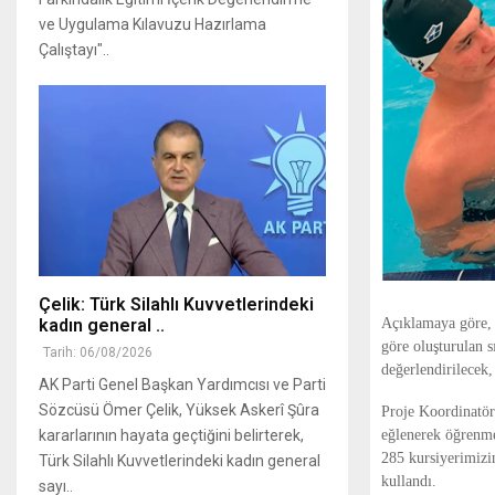
ve Uygulama Kılavuzu Hazırlama
Çalıştayı"..
Çelik: Türk Silahlı Kuvvetlerindeki
Açıklamaya göre, ç
kadın general ..
göre oluşturulan s
Tarih: 06/08/2026
değerlendirilecek,
AK Parti Genel Başkan Yardımcısı ve Parti
Sözcüsü Ömer Çelik, Yüksek Askerî Şûra
Proje Koordinatör
eğlenerek öğrenme
kararlarının hayata geçtiğini belirterek,
285 kursiyerimizi
Türk Silahlı Kuvvetlerindeki kadın general
kullandı.
sayı..