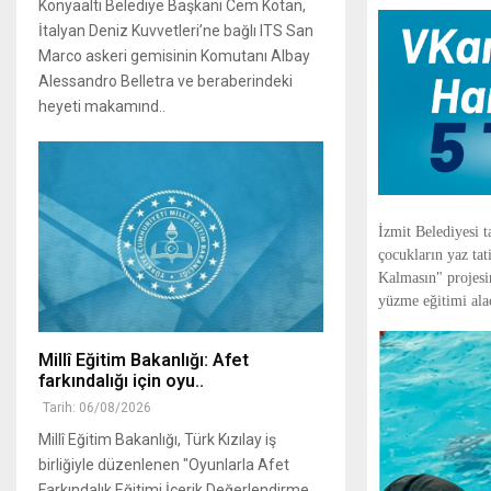
Konyaaltı Belediye Başkanı Cem Kotan,
İtalyan Deniz Kuvvetleri’ne bağlı ITS San
Marco askeri gemisinin Komutanı Albay
Alessandro Belletra ve beraberindeki
heyeti makamınd..
İzmit Belediyesi 
çocukların yaz tat
Kalmasın" projesi
yüzme eğitimi ala
Millî Eğitim Bakanlığı: Afet
farkındalığı için oyu..
Tarih: 06/08/2026
Millî Eğitim Bakanlığı, Türk Kızılay iş
birliğiyle düzenlenen "Oyunlarla Afet
Farkındalık Eğitimi İçerik Değerlendirme