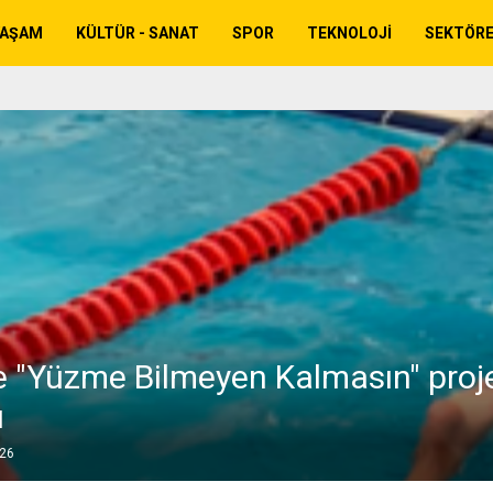
YAŞAM
KÜLTÜR - SANAT
SPOR
TEKNOLOJI
SEKTÖR
te "Yüzme Bilmeyen Kalmasın" proj
ı
026