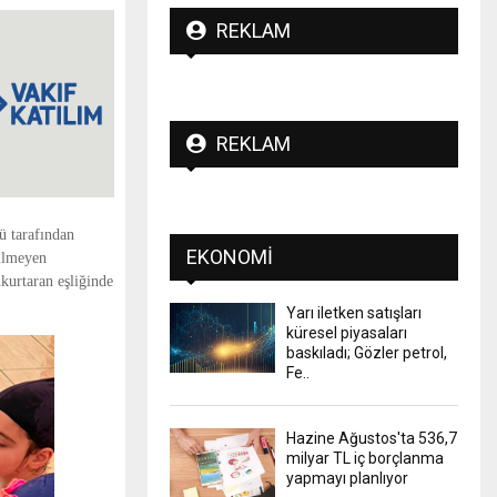
REKLAM
REKLAM
ü tarafından
EKONOMI
Bilmeyen
kurtaran eşliğinde
Yarı iletken satışları
küresel piyasaları
baskıladı; Gözler petrol,
Fe..
Hazine Ağustos'ta 536,7
milyar TL iç borçlanma
yapmayı planlıyor