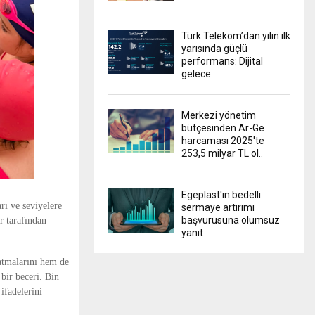
Türk Telekom’dan yılın ilk
yarısında güçlü
performans: Dijital
gelece..
Merkezi yönetim
bütçesinden Ar-Ge
harcaması 2025'te
253,5 milyar TL ol..
Egeplast'ın bedelli
rı ve seviyelere
sermaye artırımı
başvurusuna olumsuz
r tarafından
yanıt
atmalarını hem de
bir beceri. Bin
ifadelerini