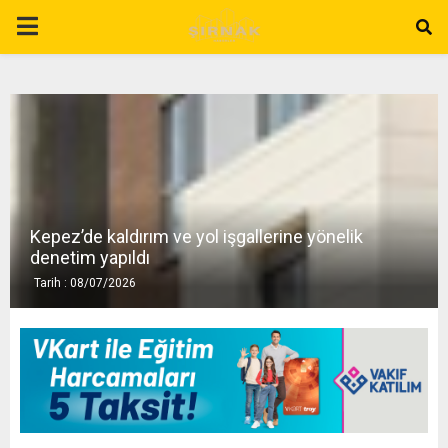
P
R
I
M
Kepez’de kaldırım ve yol işgallerine yönelik
A
denetim yapıldı
Tarih : 08/07/2026
R
Y
M