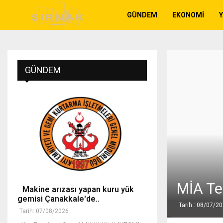
GÜNDEM
EKONOMI
GÜNDEM
MİA Te
Makine arızası yapan kuru yük
gemisi Çanakkale'de..
Tarih : 08/07/2
Tarih: 07/08/2026