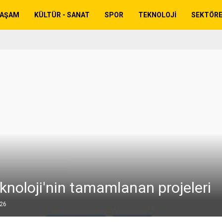
YAŞAM
KÜLTÜR - SANAT
SPOR
TEKNOLOJI
SEKTÖR
knoloji'nin tamamlanan projeleri
026