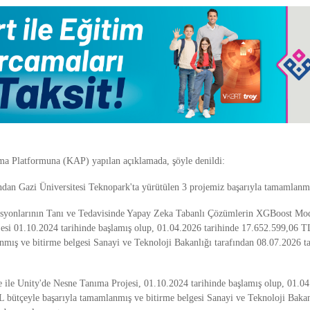
a Platformuna (KAP) yapılan açıklamada, şöyle denildi:
ından Gazi Üniversitesi Teknopark'ta yürütülen 3 projemiz başarıyla tamamlanmı
asyonlarının Tanı ve Tedavisinde Yapay Zeka Tabanlı Çözümlerin XGBoost Mod
ojesi 01.10.2024 tarihinde başlamış olup, 01.04.2026 tarihinde 17.652.599,06 T
nmış ve bitirme belgesi Sanayi ve Teknoloji Bakanlığı tarafından 08.07.2026 t
e ile Unity'de Nesne Tanıma Projesi, 01.10.2024 tarihinde başlamış olup, 01.04
 bütçeyle başarıyla tamamlanmış ve bitirme belgesi Sanayi ve Teknoloji Bakan