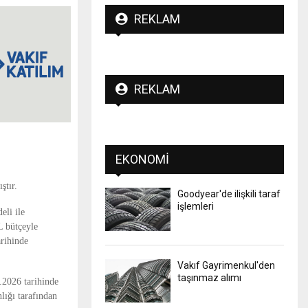
REKLAM
REKLAM
EKONOMI
ştır.
Goodyear'de ilişkili taraf
işlemleri
eli ile
L bütçeyle
arihinde
Vakıf Gayrimenkul'den
taşınmaz alımı
.2026 tarihinde
lığı tarafından