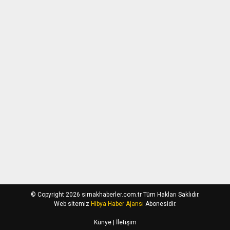
© Copyright 2026 sirnakhaberler.com.tr Tüm Hakları Saklıdır.
Web sitemiz
Hibya Haber Ajansı
Abonesidir.
Künye
| İletişim