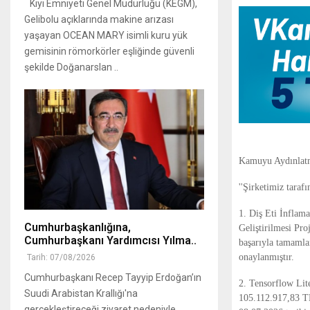
Kıyı Emniyeti Genel Müdürlüğü (KEGM),
Gelibolu açıklarında makine arızası
yaşayan OCEAN MARY isimli kuru yük
gemisinin römorkörler eşliğinde güvenli
şekilde Doğanarslan ..
Kamuyu Aydınlatm
''Şirketimiz taraf
1. Diş Eti İnflam
Cumhurbaşkanlığına,
Geliştirilmesi Pr
Cumhurbaşkanı Yardımcısı Yılma..
başarıyla tamamla
onaylanmıştır.
Tarih: 07/08/2026
Cumhurbaşkanı Recep Tayyip Erdoğan’ın
2. Tensorflow Lit
Suudi Arabistan Krallığı'na
105.112.917,83 TL
gerçekleştireceği ziyaret nedeniyle