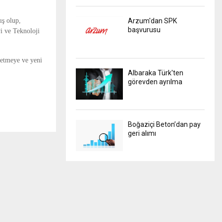
ış olup,
Arzum'dan SPK
başvurusu
i ve Teknoloji
letmeye ve yeni
Albaraka Türk'ten
görevden ayrılma
Boğaziçi Beton’dan pay
geri alımı