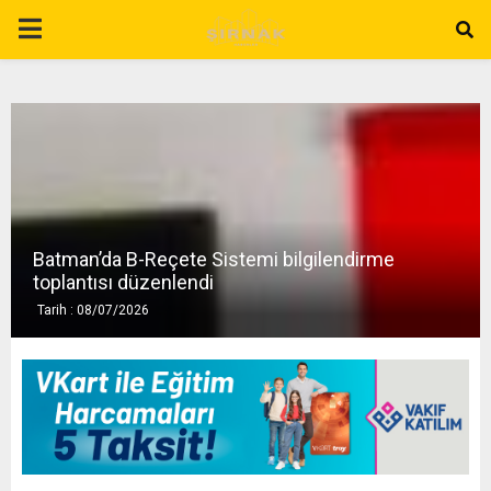
P
R
I
M
Batman’da B-Reçete Sistemi bilgilendirme
A
toplantısı düzenlendi
Tarih : 08/07/2026
R
Y
M