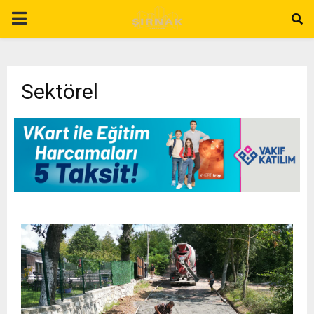
P
R
Sektörel
I
M
A
R
Y
M