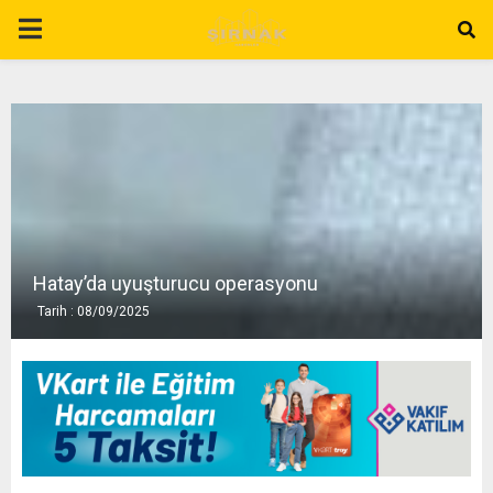
P
R
I
M
A
Hatay’da uyuşturucu operasyonu
Tarih : 08/09/2025
R
Y
M