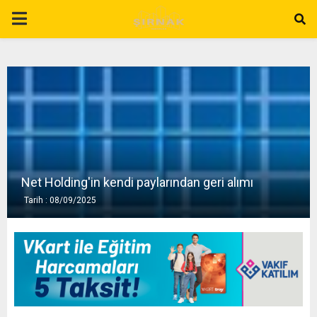
P
R
I
M
A
Net Holding'in kendi paylarından geri alımı
Tarih : 08/09/2025
R
Y
M