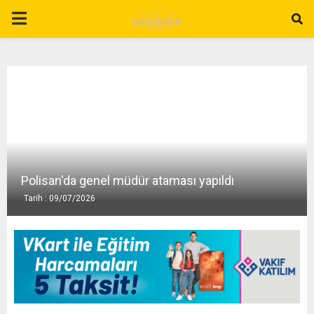
P
R
I
M
A
Polisan'da genel müdür ataması yapıldı
Tarih : 09/07/2026
R
Y
M