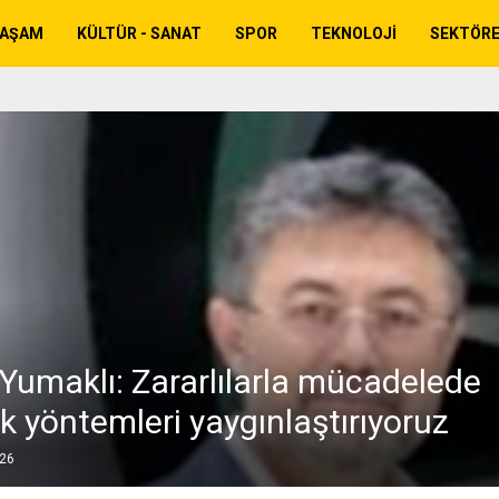
YAŞAM
KÜLTÜR - SANAT
SPOR
TEKNOLOJI
SEKTÖR
Yumaklı: Zararlılarla mücadelede
ik yöntemleri yaygınlaştırıyoruz
026