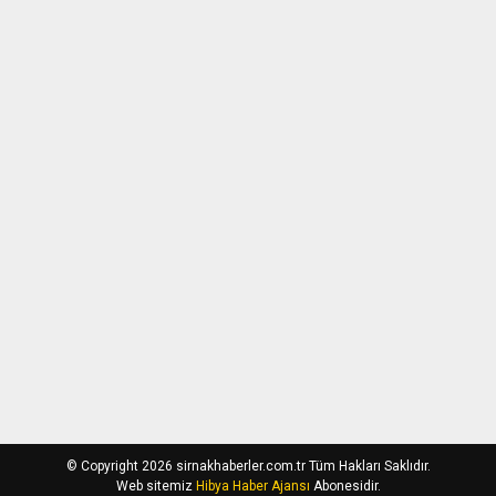
© Copyright 2026 sirnakhaberler.com.tr Tüm Hakları Saklıdır.
Web sitemiz
Hibya Haber Ajansı
Abonesidir.