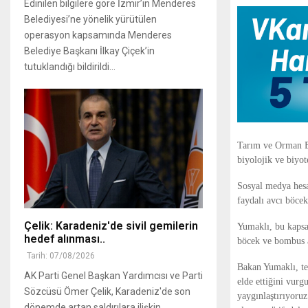
Edinilen bilgilere göre İzmir’in Menderes
Belediyesi’ne yönelik yürütülen
operasyon kapsamında Menderes
Belediye Başkanı İlkay Çiçek’in
tutuklandığı bildirildi...
Tarım ve Orman Ba
biyolojik ve biyo
Sosyal medya hesa
faydalı avcı böcek
Çelik: Karadeniz'de sivil gemilerin
Yumaklı, bu kapsam
hedef alınması..
böcek ve bombus ar
Tarih: 07/08/2026
Bakan Yumaklı, tesi
AK Parti Genel Başkan Yardımcısı ve Parti
elde ettiğini vurg
Sözcüsü Ömer Çelik, Karadeniz'de son
yaygınlaştırıyoruz
dönemde artan saldırılara ilişkin