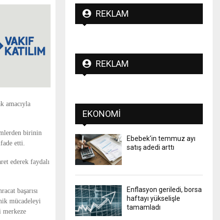
REKLAM
REKLAM
ak amacıyla
EKONOMI
mlerden birinin
Ebebek'in temmuz ayı
fade etti.
satış adedi arttı
ret ederek faydalı
Enflasyon geriledi, borsa
hracat başarısı
haftayı yükselişle
knik mücadeleyi
tamamladı
yi merkeze