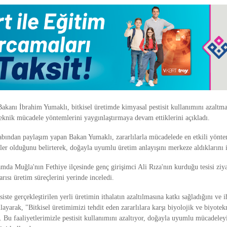
kanı İbrahim Yumaklı, bitkisel üretimde kimyasal pestisit kullanımını azaltm
teknik mücadele yöntemlerini yaygınlaştırmaya devam ettiklerini açıkladı.
bından paylaşım yapan Bakan Yumaklı, zararlılarla mücadelede en etkili yönte
ler olduğunu belirterek, doğayla uyumlu üretim anlayışını merkeze aldıklarını i
da Muğla'nın Fethiye ilçesinde genç girişimci Ali Rıza'nın kurduğu tesisi ziya
ısı üretim süreçlerini yerinde inceledi.
ste gerçekleştirilen yerli üretimin ithalatın azaltılmasına katkı sağladığını ve i
ulayarak, "Bitkisel üretimimizi tehdit eden zararlılara karşı biyolojik ve biyote
. Bu faaliyetlerimizle pestisit kullanımını azaltıyor, doğayla uyumlu mücadele