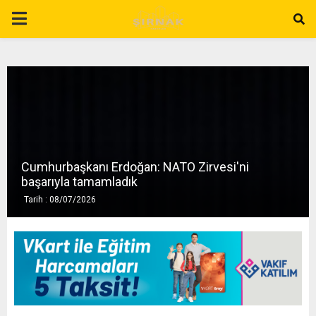
P
R
I
M
Cumhurbaşkanı Erdoğan: NATO Zirvesi'ni
A
başarıyla tamamladık
Tarih : 08/07/2026
R
Y
M